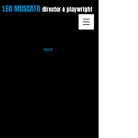
LEO MUSCATO
director &
playwright
SERSE