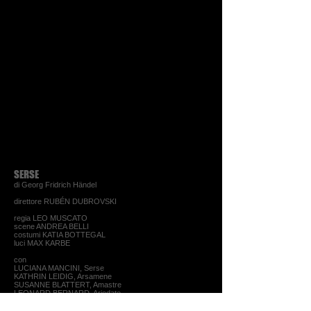
SERSE
di Georg Fridrich Händel
direttore RUBÉN DUBROVSKI
regia LEO MUSCATO
scene ANDREA BELLI
costumi KATIA BOTTEGAL
luci MAX KARBE
con
LUCIANA MANCINI, Serse
KATHRIN LEIDIG, Arsamene
SUSANNE BLATTERT, Amastre
LEONARD BERNARD, Ariodate
LUOISE KEMENY, Romilda
MARIE HEESCHEN, Atalanta