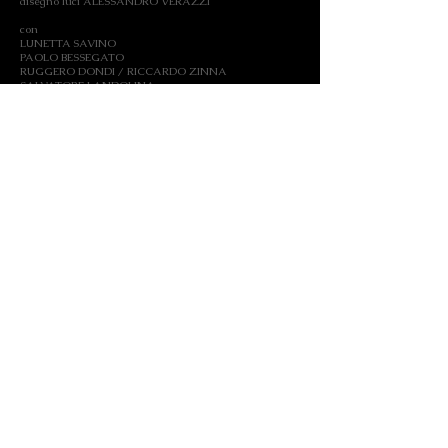
disegno luci ALESSANDRO VERAZZI
con
LUNETTA SAVINO
PAOLO BESSEGATO
RUGGERO DONDI / RICCARDO ZINNA
SALVATORE LANDOLINA
CARLINA TORTA
BARBARA BEDRINA / REI OTA
Produzione
LeArt' Teatro
Teatro Stabile Marche