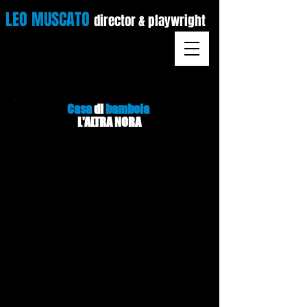
LEO MUSCATO
director &
playwright
Casa
di
bambola
L'ALTRA NORA