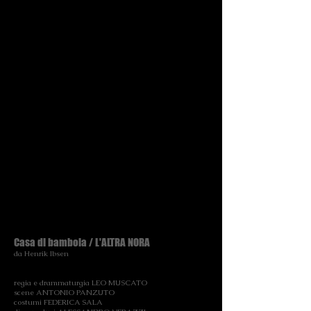
Casa di bambola / L'ALTRA NORA
da Henrik Ibsen
regia e drammaturgia LEO MUSCATO
scene ANTONIO PANZUTO
costumi FEDERICA SALA